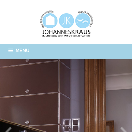
MENU
STARTSEITE
WASSERKRAFT
IMMOBILIEN
GESCHICHTE
TEAM
SOZIALES
JOBS