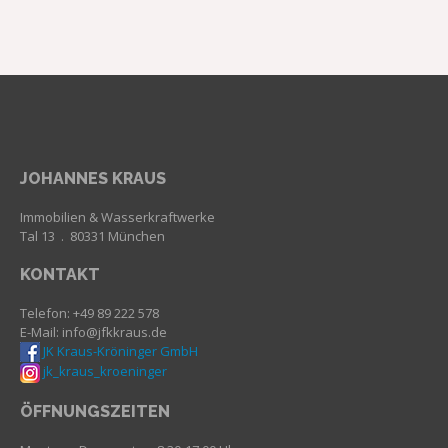
JOHANNES KRAUS
Immobilien & Wasserkraftwerke
Tal 13 . 80331 München
KONTAKT
Telefon: +49 89 222 578
E-Mail: info@jfkkraus.de
JK Kraus-Kröninger GmbH
jk_kraus_kroeninger
ÖFFNUNGSZEITEN