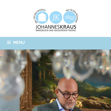
MENU
STARTSEITE
WASSERKRAFT
IMMOBILIEN
GESCHICHTE
TEAM
SOZIALES
JOBS