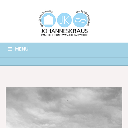
MENU
STARTSEITE
WASSERKRAFT
IMMOBILIEN
GESCHICHTE
TEAM
SOZIALES
JOBS