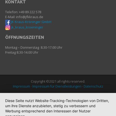
KONTAKT
Telefon: +49 89 222 578
E-Mail: info@jfkkraus.de
JK Kraus-Kröninger GmbH
jk_kraus_kroeninger
ÖFFNUNGSZEITEN
Montag – Donnerstag 8.30-17.00 Uhr
Freitag 8.30-14.00 Uhr
Copyright ©2021 all rights reserved.
Impressum
·
Impressum für Dienstleistungen
·
Datenschutz
Diese Seite nutzt Website-Tracking-Technologien von Dritten,
um ihre Dienste anzubieten, stetig zu verbessern und
Werbung entsprechend den Interessen der Nutzer